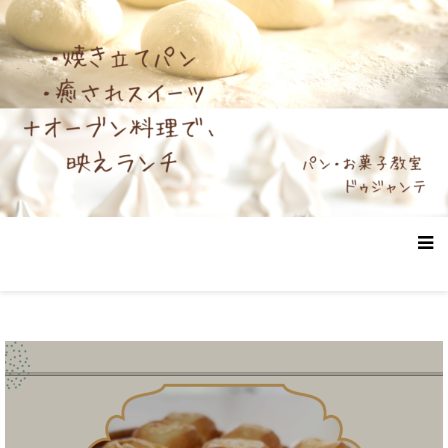
コ
”Bread＆Sweets”ドゥジャンテ
パン・スイーツ 作りのハードルを下げる
ン
テ
ン
ツ
へ
ス
キ
ッ
プ