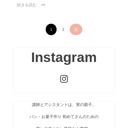
続きを読む
投
1
2
次
稿
の
Instagram
ペ
ー
Instagram
ジ
送
講師とアシスタントは、実の親子。
り
パン・お菓子作り 初めてさんのための